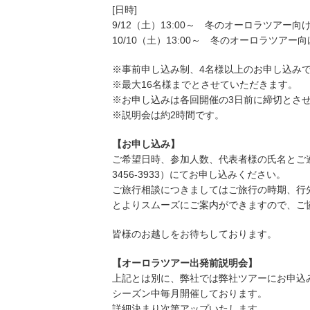
[日時]
9/12（土）13:00～ 冬のオーロラツアー向
10/10（土）13:00～ 冬のオーロラツアー向
※事前申し込み制、4名様以上のお申し込み
※最大16名様までとさせていただきます。
※お申し込みは各回開催の3日前に締切とさ
※説明会は約2時間です。
【お申し込み】
ご希望日時、参加人数、代表者様の氏名とご連絡先を添
3456-3933）にてお申し込みください。
ご旅行相談につきましてはご旅行の時期、行
とよりスムーズにご案内ができますので、ご
皆様のお越しをお待ちしております。
【オーロラツアー出発前説明会】
上記とは別に、弊社では弊社ツアーにお申込
シーズン中毎月開催しております。
詳細決まり次第アップいたします。