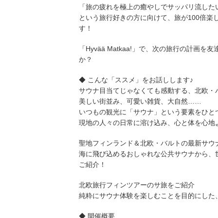
「旅の疲れを極上の癒やしでサッパリ流した
という旅行好きの方に向けて、旅が100倍
す！
「Hyvää Matkaa!」で、次の旅行の計
か？
◆ こんな「ススメ」をお話しします♪
サウナ目当てじゃなくても感動する、北欧・
美しい街並み、可愛い雑貨、大自然……
いつもの観光に「サウナ」という要素をひと
現地の人々の日常に溶け込み、心と体を心地
聖地フィンランド＆北欧・バルトの最新サウ
海に飛び込めるおしゃれな公共サウナから、
ご紹介！
北欧旅行フィンツアーのサ旅をご紹介
純粋にサウナ体験を楽しむことを目的にした
◆ 開催概要