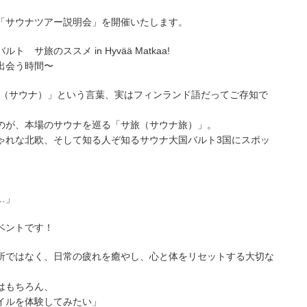
「サウナツアー説明会」を開催いたします。
旅のススメ in Hyvää Matkaa!
出会う時間〜
A（サウナ）」という言葉、実はフィンランド語だってご存知で
のが、本場のサウナを巡る「サ旅（サウナ旅）」。
ゃれな北欧、そして知る人ぞ知るサウナ大国バルト3国にスポッ
…」
ベントです！
所ではなく、日常の疲れを癒やし、心と体をリセットする大切な
はもちろん、
イルを体験してみたい」