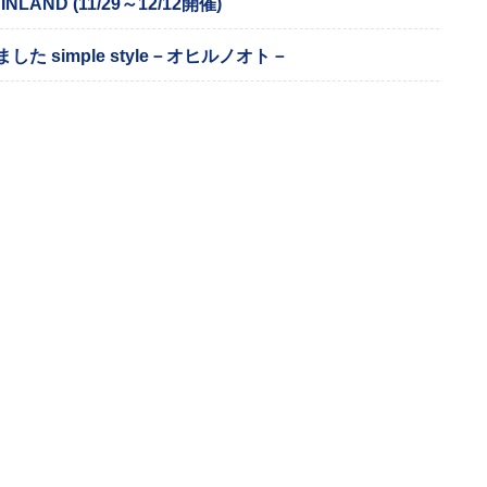
INLAND (11/29～12/12開催)
した simple style－オヒルノオト－