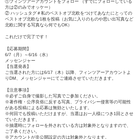
①フィンツアーアカウントをフォロー （すでにフォローしている
方は②のみでオッケー）
② ハッシュタグ＃私のベストオブ北欧をつけてあなたにとっての
ベストオブ北欧な1枚を投稿（お気に入りのものや思い出写真など
北欧に関する写真なら何でもOK）
これだけで完了です！
【応募期間】
6/7（月）～6/16（水）
メッセンジャー
【当選発表】
ご当選された方には6/17（木）以降、フィンツアーアカウントよ
りDM、メッセンジャーにてご連絡させていただきます。
【注意事項】
※必ずご自身で撮影した写真でご参加ください。
※著作権・公序良俗に反する写真、プライバシー侵害等の可能性
がある投稿による応募は無効といたします。
※何回でも投稿いただけますが、当選はお一人様につき1回とさせ
ていただきます。
※抽選時にフォローを外されている方は対象外となりますので、
ご了承ください。
※アカウントが非公開設定の方は対象外となります。