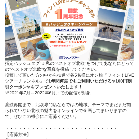
指定ハッシュタグ”＃私のベストオブ北欧”をつけてあなたにとって
の”ベストオブ北欧”な写真を投稿してください。
投稿して頂いた方の中から抽選で各5名様にオン旅『フィン！LIVE
ツアーチャンネル』で
1年間何度でもご利用いただける✨100円割
引クーポン✨をプレゼントいたします！
※2021年7月～2022年6月までの配信が対象
渡航再開まで、北欧専門店ならではの地域、テーマでまだまだ知
られていない北欧の魅力をオンラインで企画してまいりますの
で、ぜひこの機会にご応募ください。
・・・・・・・・・・・・・・・・・・・・・・・・・・
【応募方法】