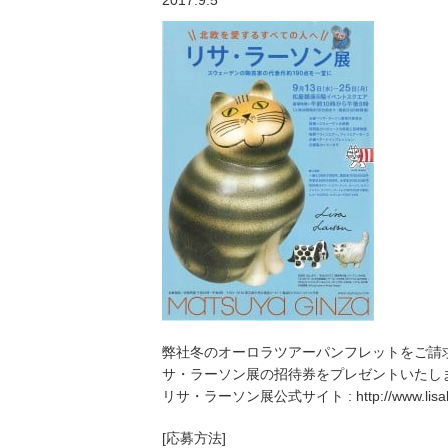
2017.9.5
弊社冬のオーロラツアーパンフレットをご請求い
サ・ラーソン展の招待券をプレゼントいたし
リサ・ラーソン展公式サイト : http://www.lisalarso
[応募方法]