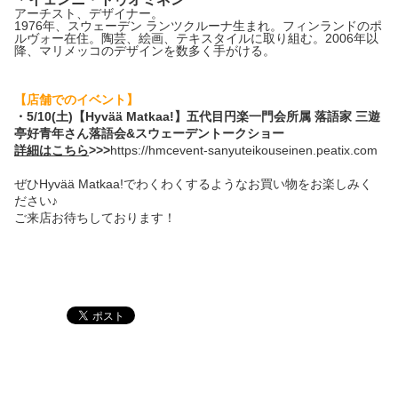
アーチスト、デザイナー。
1976年、スウェーデン ランツクルーナ生まれ。フィンランドのポ
ルヴォー在住。陶芸、
絵画、テキスタイルに取り組む。2006年以
降、
マリメッコのデザインを数多く手がける。
【店舗でのイベント】
・5/10(土)
【Hyvää Matkaa!】五代目円楽一門会所属 落語家 三遊
亭好青年さん落語会&スウェーデントークショー
詳細はこちら
>>>
https://hmcevent-sanyuteikouseinen.peatix.com
ぜひHyvää Matkaa!でわくわくするようなお買い物をお楽しみく
ださい♪
ご来店お待ちしております！