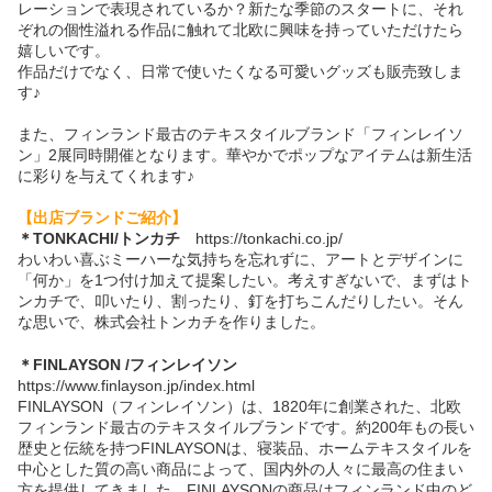
レーションで表現されているか？
新たな季節のスタートに、それ
ぞれの個性溢れる作品に触れて北欧に興味を持っていただけたら
嬉しいです。
作品だけでなく、日常で使いたくなる可愛いグッズも販売致しま
す♪
また、フィンランド最古のテキスタイルブランド「フィンレイソ
ン」2展同時開催となります。華やかでポップなアイテムは新生活
に彩りを与えてくれます♪
【出店ブランドご紹介】
＊
TONKACHI/トンカチ
https://tonkachi.co.jp/
わいわい喜ぶミーハーな気持ちを忘れずに、アートとデザインに
「何か」を1つ付け加えて提案したい。考えすぎないで、まずはト
ンカチで、叩いたり、割ったり、釘を打ちこんだりしたい。そん
な思いで、株式会社トンカチを作りました。
＊
FINLAYSON /フィンレイソン
https://www.finlayson.jp/index.html
FINLAYSON（フィンレイソン）は、1820年に創業された、北欧
フィンランド最古のテキスタイルブランドです。約200年もの長い
歴史と伝統を持つFINLAYSONは、寝装品、ホームテキスタイルを
中心とした質の高い商品によって、国内外の人々に最高の住まい
方を提供してきました。FINLAYSONの商品はフィンランド中のど