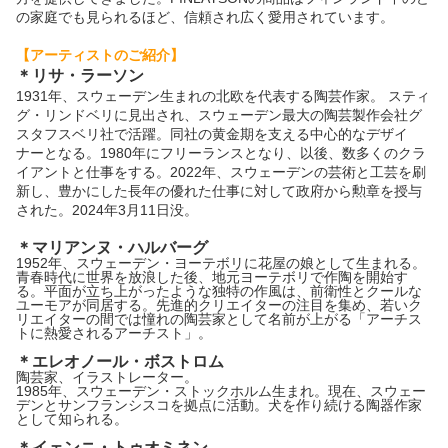
の家庭でも見られるほど、信頼され広く愛用されています。
【アーティストのご紹介】
＊
リサ・ラーソン
1931年、スウェーデン生まれの北欧を代表する陶芸作家。 スティ
グ・リンドベリに見出され、
スウェーデン最大の陶芸製作会社グ
スタフスベリ社で活躍。
同社の黄金期を支える中心的なデザイ
ナーとなる。
1980年にフリーランスとなり、以後、
数多くのクラ
イアントと仕事をする。2022年、
スウェーデンの芸術と工芸を刷
新し、
豊かにした長年の優れた仕事に対して政府から勲章を授与
された。
2024年3月11日没。
＊
マリアンヌ・ハルバーグ
1952年、スウェーデン・
ヨーテボリに花屋の娘として生まれる。
青春時代に世界を放浪した後、地元ヨーテボリで作陶を開始す
る。
平面が立ち上がったような独特の作風は、
前衛性とクールな
ユーモアが同居する。
先進的クリエイターの注目を集め、
若いク
リエイターの間では憧れの陶芸家として名前が上がる「
アーチス
トに熱愛されるアーチスト」。
＊
エレオノール・ボストロム
陶芸家、イラストレーター。
1985年、スウェーデン・ストックホルム生まれ。現在、
スウェー
デンとサンフランシスコを拠点に活動。
犬を作り続ける陶器作家
として知られる。
＊
イェンニ・トゥオミネン