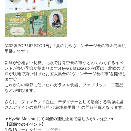
第32弾POP UP STOREは『夏の北欧ヴィンテージ蚤の市＆島塚絵
里展』です！
新緑が心地よい初夏、北欧では青空蚤の市などわくわくするイベ
ントが多い季節が始まります♪Hyvää Matkaa!の初夏は‥北欧のプ
ロが現地で買い付けたお宝大集合の“ヴィンテージ蚤の市”を開催し
ます♡
これからの季節に使いたいガラスや食器、ファブリック、工芸品
などが並びます。
さらに！フィンランド在住、デザイナーとして活躍する島塚絵里
さんデザインの商品も並ぶ“島塚絵里展”との同時開催となります。
▼Hyvää Matkaa!にて開催の連動企画で楽しみがいっぱい▼
【店舗でのイベント】
①5/18（土）クリーニングデイ