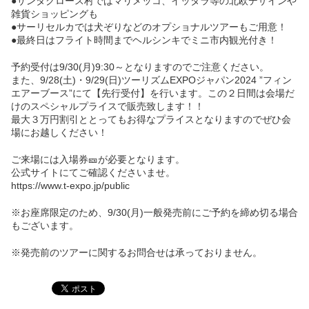
●サンタクロース村ではマリメッコ、イッタラ等の北欧デザインや
雑貨ショッピングも
●サーリセルカでは犬ぞりなどのオプショナルツアーもご用意！
●最終日はフライト時間までヘルシンキでミニ市内観光付き！
予約受付は9/30(月)9:30～となりますのでご注意ください。
また、9/28(土)・9/29(日)ツーリズムEXPOジャパン2024 ”フィン
エアーブース”にて【先行受付】を行います。この２日間は会場だ
けのスペシャルプライスで販売致します！！
最大３万円割引ととってもお得なプライスとなりますのでぜひ会
場にお越しください！
ご来場には入場券🎫が必要となります。
公式サイトにてご確認くださいませ。
https://www.t-expo.jp/public
※お座席限定のため、9/30(月)一般発売前にご予約を締め切る場合
もございます。
※発売前のツアーに関するお問合せは承っておりません。