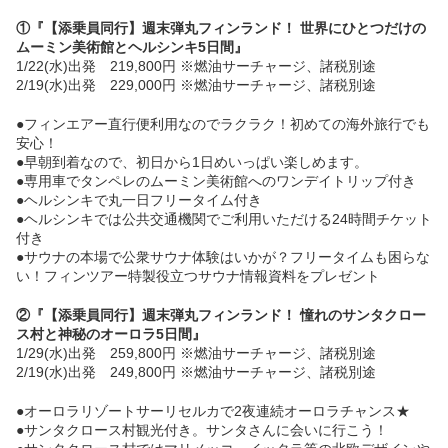
①
『【添乗員同行】週末弾丸フィンランド！ 世界にひとつだけの
ムーミン美術館とヘルシンキ5日間』
1/22(水)出発 219,800円 ※燃油サーチャージ、諸税別途
2/19(水)出発 229,000円 ※燃油サーチャージ、諸税別途
●フィンエアー直行便利用なのでラクラク！初めての海外旅行でも
安心！
●早朝到着なので、初日から1日めいっぱい楽しめます。
●専用車でタンペレのムーミン美術館へのワンデイトリップ付き
●ヘルシンキで丸一日フリータイム付き
●ヘルシンキでは公共交通機関でご利用いただける24時間チケット
付き
●サウナの本場で公衆サウナ体験はいかが？フリータイムも困らな
い！フィンツアー特製役立つサウナ情報資料をプレゼント
②
『【添乗員同行】週末弾丸フィンランド！ 憧れのサンタクロー
ス村と神秘のオーロラ5日間』
1/29(水)出発 259,800円 ※燃油サーチャージ、諸税別途
2/19(水)出発 249,800円 ※燃油サーチャージ、諸税別途
●オーロラリゾートサーリセルカで2夜連続オーロラチャンス★
●サンタクロース村観光付き。サンタさんに会いに行こう！