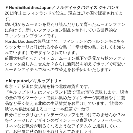
▼
NordicBuddiesJapan／ノルディックバディズ ジャパン
▼
2019年末にフィンランドで設立。現在は17か国で販売されてま
す。
幼い頃からムーミンを見たり読んだりして育ったムーミンファン
に向けて、新しいファッション製品を制作している世界的な
ファッションブランドです。
Nordic Buddiesの製品は全て、フィンランドのヘルシンキにある
ウッタサーリと呼ばれる小さな島（「幸せ者の島」としても知ら
れています）でデザインされています。
前回大好評だったアイテム、ムーミン靴下で足元から秋のファッ
ションを楽しみませんか？さらに新商品を加えてポップで可愛い
ムーミンアイテムで秋への衣替えをお手伝いいたします♪
▼
kirpputori／キルップトリ
▼
東京・五反田に実店舗を持つ北欧雑貨店です。
『キルップトリ』はフィンランド語で“蚤の市”を意味します。現地
の蚤の市やマーケットで買い集めたヴィンテージ陶磁器や手工芸
品など長く使える北欧の生活雑貨をお届けしています。“読書の
秋”のお供は心温まるコーヒーや紅茶ですね♡
自分にピッタリなヴィンテージカップを見つけてみませんか？秋
をイメージしたデザインのヴィンテージ食器やフラワーベース、
リネンなど気分が明るくなるようなアイテムをご用意していま
す。お部屋に秋の彩りを取り入れてみましょう。