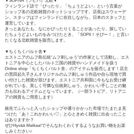
▼SOPIVA（ソピバ）北欧▼
フィンランド語で「ぴったり」「ちょうどよい」という言葉が
ショップ名の北欧雑貨のネットショップです。店長はスウェーデ
ン、スタッフはフィンランドに在住しながら、日本のスタッフと
運営しています。
きっとあなたも、なにかぴったりくることがあったり、探してい
たちょうどよいものをみつけたとき、「SOPII！そぴー！」と言い
たくなる北欧雑貨を販売します。
▼ちくちくバルト舎▼
エストニアのムフ島伝統“ムフ刺しゅう”の作家として活動し、エス
トニアを中心としたバルト三国の雑貨やハンドメイドを扱う
Online shop「ちくちくバルト舎」のアイテムを販売します！店主
の荒田起久子さんオリジナルのムフ刺しゅう作品や自ら現地で買
い付けした雑貨が並びます。エストニア共和国に今もなお受け継
がれている、美しく可憐な伝統刺しゅう、かわいい手しごとの魅
力も伝わるアイテムとなっています。（一部ラトビア、リトアニ
アの雑貨もご用意します）
旅先でふらっと入ったショップや通りかかった市場でたまたま見
つけた「あ！これかわいい♡」と心ときめく雑貨に出会ったこと
はありますか？
ぜひHyvää Matkaa!でそんなわくわくするようなお買い物をお楽
しみください♪