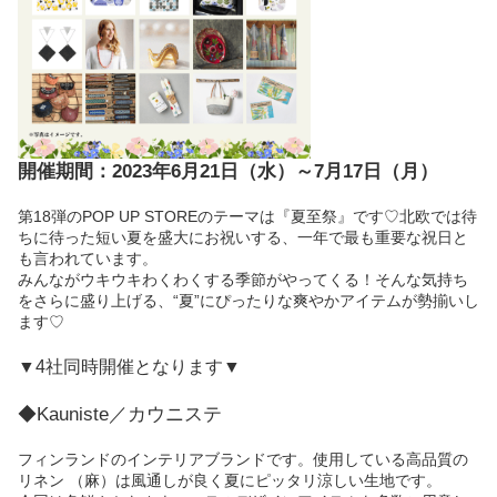
開催期間：2023年6月21日（水）～7月17日（月）
第18弾のPOP UP STOREのテーマは『夏至祭』です♡北欧では待
ちに待った短い夏を盛大にお祝いする、一年で最も重要な祝日と
も言われています。
みんながウキウキわくわくする季節がやってくる！そんな気持ち
をさらに盛り上げる、“夏”にぴったりな爽やかアイテムが勢揃いし
ます♡
▼4社同時開催となります▼
◆Kauniste／カウニステ
フィンランドのインテリアブランドです。使用している高品質の
リネン （麻）は風通しが良く夏にピッタリ涼しい生地です。