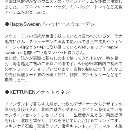
今回は色鮮やかなカウニステのデザインアイテムを多数ご用意し
ました。エプロンやトートバッグ、ミニバッグ、トレイなど定番
アイテムをお楽しみに。
◆HappySweden／ハッピースウェーデン
スウェーデンの伝統が色濃く残っていると言われているダーラナ
地方に住み、スウェーデンの田舎で使われてきた古道具やヴィン
テージ小物などを中心に取り扱っているWebショップ＜happy
sweden＞を開いているマツバラヒロコさん。
遠い昔、誰かが実際に暮らしの中で使ってきたものが、時を超
え 海を越えて初めて東京に登場です。今回が日本国内で初めて
のポップアップショップとなります。白樺の樹の皮で作ったかご
や先住民族サーミ族の伝統工芸品、雑貨、アクセサリーなどをご
用意します。
◆KETTUNEN／ケットゥネン
フィンランドで暮らす夫婦が、北欧のデザイナーからデザインや
商品を直接仕入れ、北欧の魅力が詰まったアイテムを揃えている
オンラインセレクトショップです。「生産者が見える」商品提供
を行い、北欧と繋がり、北欧を感じていただけるブランドです。
スキンケア石鹸、蜜蝋ラップ、蜜蝋キャンドル、アニマル・木製