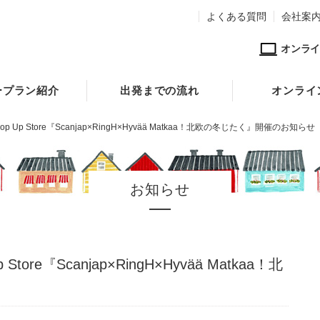
よくある質問
会社案
オンライ
ープラン紹介
出発までの流れ
オンライ
弾Pop Up Store『Scanjap×RingH×Hyvää Matkaa！北欧の冬じたく』開催のお知らせ
お知らせ
 Store『Scanjap×RingH×Hyvää Matkaa！北