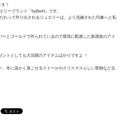
ます！
リーブランド『byBiehl』です。
こだわって作り出されるジュエリーは、より洗練された印象へと私
のシルバーとゴールドで作られているので環境に配慮した新感覚のアイ
ゼントとしても大活躍のアイテムばかりですよ ！
ー、冬に温かく過ごせるストールやクリスマスらしい置物など北
。