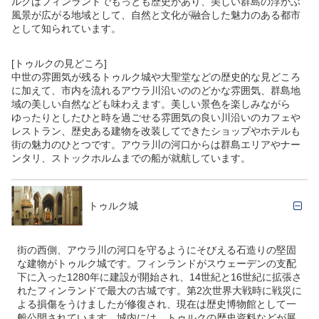
ルクはフィンランドでもっとも歴史があり、美しい群島の浮かぶ
風景が広がる地域として、自然と文化が融合した魅力のある都市
として知られています。
[トゥルクの見どころ]
中世の雰囲気が残るトゥルク城や大聖堂などの歴史的な見どころ
に加えて、市内を流れるアウラ川沿いののどかな雰囲気、群島地
域の美しい自然なども味わえます。美しい景色を楽しみながら
ゆったりとしたひと時を過ごせる雰囲気の良い川沿いのカフェや
レストラン、歴史ある建物を改装してできたショップやホテルも
街の魅力のひとつです。アウラ川の河口からは群島エリアやナー
ンタリ、ストックホルムまでの船が就航しています。
トゥルク城
街の西側、アウラ川の河口を守るようにそびえる石造りの堅固
な建物がトゥルク城です。フィンランドがスウェーデンの支配
下に入った1280年に建設が開始され、14世紀と16世紀に拡張さ
れたフィンランドで最大の古城です。第2次世界大戦時に戦災に
よる損傷をうけましたが修復され、現在は歴史博物館として一
般公開されています。城内には、トゥルクの歴史資料などが展