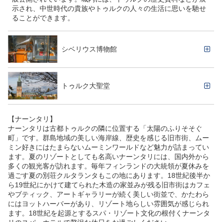
示され、中世時代の貴族やトゥルクの人々の生活に思いを馳せ
ることができます。
シベリウス博物館
トゥルク大聖堂
【ナーンタリ】
ナーンタリは古都トゥルクの隣に位置する「太陽のふりそそぐ
町」です。群島地域の美しい海岸線、歴史を感じる旧市街、ムー
ミン好きにはたまらないムーミンワールドなど魅力が詰まってい
ます。夏のリゾートとしても名高いナーンタリには、国内外から
多くの観光客が訪れます。毎年フィンランドの大統領が夏休みを
過ごす夏の別荘クルタランタもこの地にあります。18世紀後半か
ら19世紀にかけて建てられた木造の家並みが残る旧市街はカフェ
やブティック、アートギャラリーが続く美しい街並で、かたわら
にはヨットハーバーがあり、リゾート地らしい雰囲気が感じられ
ます。18世紀を起源とするスパ・リゾート文化の根付くナーンタ