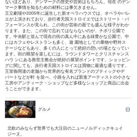
ないほどあり、デンマークの歴史や芸術はもちろん、現在 のデン
マーク事情を知るための材料には事欠きません。
王立劇場や2005年に誕生した新オペラハウスでは、オペラやバレ
エが上演されており、歩行者天国ストロイエではストリート・パ
フォーマンスが見られ、この街が芸術の面でも盛んな様子がわか
ります。また、この街で忘れてはならないのが、チボリ公園で
す。中央駅と並んで現在の街の真ん中にある緑豊かな公園で、中
にはカフェやレストランも多く、遊 園地としての乗物や野外ス
テージなどもあり、多くの人にとって絶好の憩いの場となってい
ます。街の眺望を楽しむには、ラウンドタワーとクリスチャンス
ハウ ンにある救世主教会が絶好の展望ポイントです。ショッピン
グに関しても、歩行者天国ストロイエは買物に最適な通りです。
王室御用達の老舗から世界的な有名ブランドのブティックやデ
パートなどが軒 を並べ、小路を入れば新進アーティストの小さな
工房やアンティーク・ショップなど多様なショップと商品に出会
うことができます。
グルメ
北欧のみならず世界でも大注目のニューノルディックキュイ
ジーヌ。