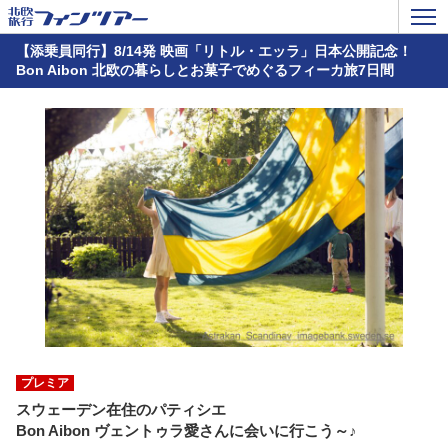
【添乗員同行】8/14発 映画「リトル・エッラ」日本公開記念！
Bon Aibon 北欧の暮らしとお菓子でめぐるフィーカ旅7日間
プレミア
スウェーデン在住のパティシエ
Bon Aibon ヴェントゥラ愛さんに会いに行こう～♪