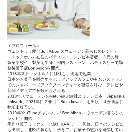
＜プロフィール＞
ヴェントゥラ愛（Bon Aibon スウェーデン暮らしのレシピ）
ストックホルム在住のパティシエ、レシピ本著者、３児の母。
製菓学校卒、製菓衛生師、都内レストラン、パティスリーで勤
務後菓子店Bon Aibonを開業。
2013年ストックホルムに移住し、現地で起業。
日本のお菓子を販売するポップアップカフェや有名レストラン
でのジャパニーズアフタヌーンティーが話題を呼び、テレビや
新聞メディアで多数紹介される。
2019年スウェーデンのNatur&Kultur社よりレシピ本「Japanska
bakverk」2021年に２冊目「Baka kawaii」を出版、４か国語に
翻訳出版予定。
2019年YouTubeチャンネル「Bon Aibon スウェーデン暮らしの
レシピ」開始。
手作り菓子ミックス「北欧FIKAキット」監修、日本のテレビに
も出演し、北欧の暮らし、子育て、お菓子の魅力を発信してい