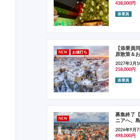
438,000円
添乗員
【添乗員同
NEW
お値打ち
原散策＆おと
2027年3月1
258,000円
添乗員
募集終了【
NEW
ニアへ、
2026年9月7
498,000円