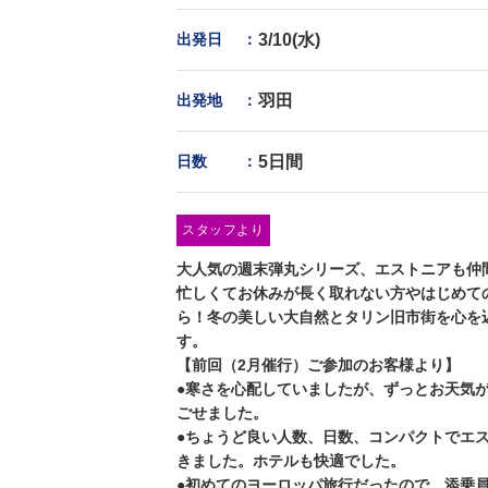
出発日
：
3/10(水)
出発地
：
羽田
日数
：
5日間
スタッフより
大人気の週末弾丸シリーズ、エストニアも仲
忙しくてお休みが長く取れない方やはじめて
ら！冬の美しい大自然とタリン旧市街を心を
す。
【前回（2月催行）ご参加のお客様より】
●寒さを心配していましたが、ずっとお天気
ごせました。
●ちょうど良い人数、日数、コンパクトでエ
きました。ホテルも快適でした。
●初めてのヨーロッパ旅行だったので、添乗