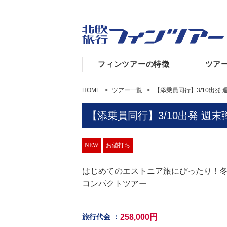
フィンツアーの特徴
ツア
HOME
>
ツアー一覧
>
【添乗員同行】3/10出発 
【添乗員同行】3/10出発 週末
NEW
お値打ち
はじめてのエストニア旅にぴったり！
コンパクトツアー
258,000円
旅行代金
：