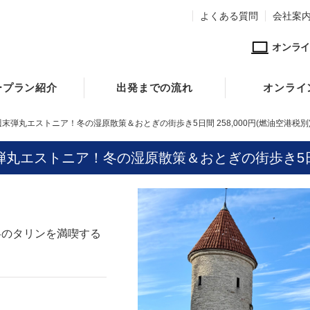
よくある質問
会社案
オンライ
ープラン紹介
出発までの流れ
オンライ
週末弾丸エストニア！冬の湿原散策＆おとぎの街歩き5日間 258,000円(燃油空港税別
弾丸エストニア！冬の湿原散策＆おとぎの街歩き5日間 
冬のタリンを満喫する