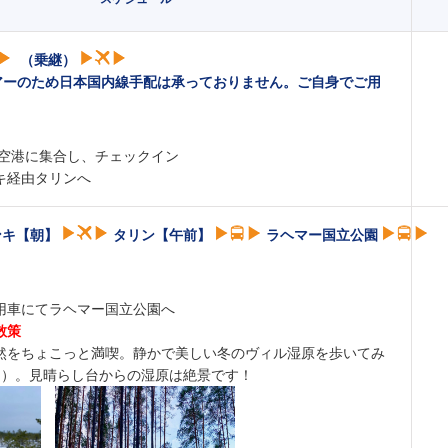
（乗継）
アーのため日本国内線手配は承っておりません。ご自身でご用
田空港に集合し、チェックイン
キ経由タリンへ
ンキ【朝】
タリン【午前】
ラヘマー国立公園
用車にてラヘマー国立公園へ
散策
然をちょこっと満喫。静かで美しい冬のヴィル湿原を歩いてみ
間）。見晴らし台からの湿原は絶景です！