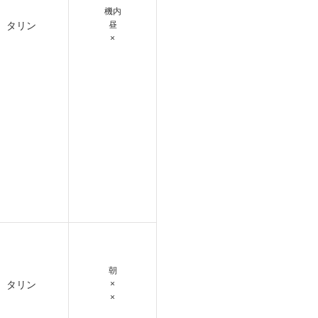
機内
タリン
昼
×
朝
タリン
×
×