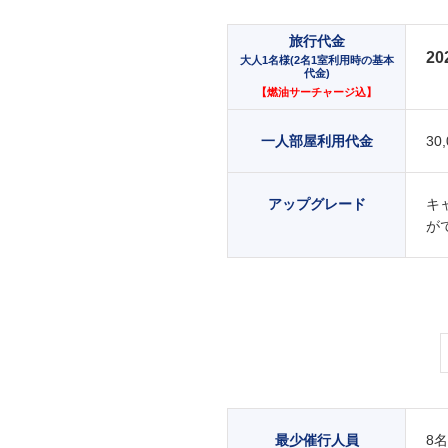
旅行代金
20
大人1名様(2名1室利用時の基本
代金)
【燃油サーチャージ込】
一人部屋利用代金
30
アップグレード
キ
が
最少催行人員
8名