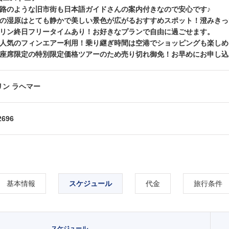
迷路のような旧市街も日本語ガイドさんの案内付きなので安心です♪
冬の湿原はとても静かで美しい景色が広がるおすすめスポット！澄みき
タリン終日フリータイムあり！お好きなプランで自由に過ごせます。
大人気のフィンエアー利用！乗り継ぎ時間は空港でショッピングも楽しめ
お座席限定の特別限定価格ツアーのため売り切れ御免！お早めにお申し込
リン ラヘマー
2696
基本情報
スケジュール
代金
旅行条件
スケジュール