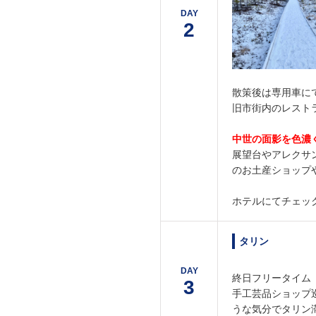
DAY
2
散策後は専用車に
旧市街内のレスト
中世の面影を色濃
展望台やアレクサ
のお土産ショップ
ホテルにてチェッ
タリン
DAY
終日フリータイム
3
手工芸品ショップ
うな気分でタリン