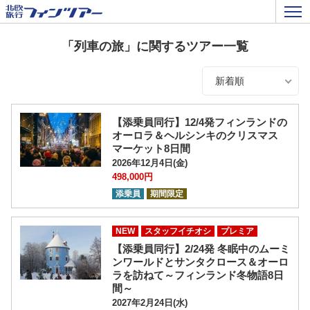
「列車の旅」に関するツアー一覧
新着順
【添乗員同行】12/4発フィンランドの
オーロラ＆ヘルシンキのクリスマス
マーケット8日間
2026年12月4日(金)
498,000円
添乗員
期間限定
NEW
スタッフイチオシ
プレミア
【添乗員同行】2/24発 冬眠中のムーミ
ンワールドとサンタクロース＆オーロ
ラを訪ねて～フィンランド冬物語8日
間～
2027年2月24日(水)