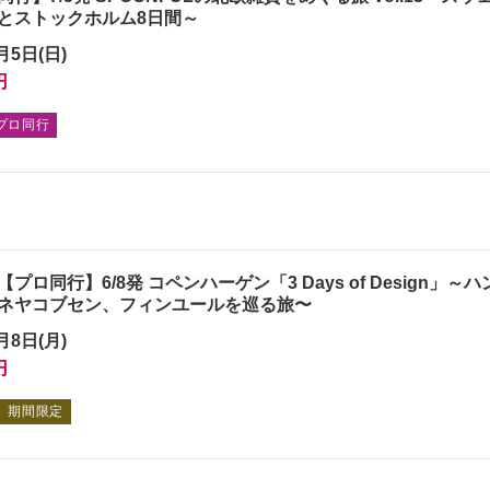
とストックホルム8日間～
月5日(日)
円
プロ同行
プロ同行】6/8発 コペンハーゲン「3 Days of Design」
ネヤコブセン、フィンユールを巡る旅〜
月8日(月)
円
期間限定