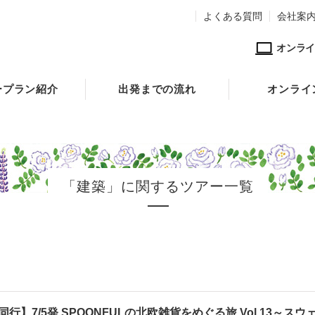
よくある質問
会社案
オンライ
ープラン紹介
出発までの流れ
オンライ
「建築」に関するツアー一覧
行】7/5発 SPOONFULの北欧雑貨をめぐる旅 Vol.13～スウ