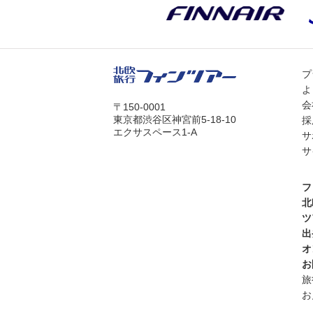
プ
よ
会
〒150-0001
東京都渋谷区神宮前5-18-10
採
エクサスペース1-A
サ
サ
フ
北
ツ
出
オ
お
旅
お