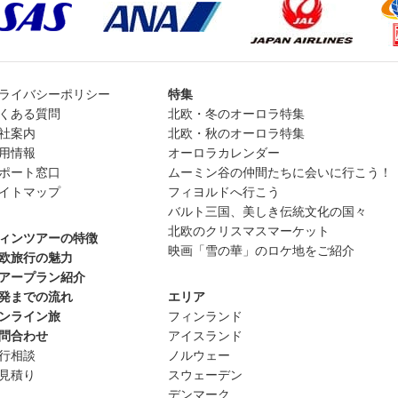
ライバシーポリシー
特集
くある質問
北欧・冬のオーロラ特集
社案内
北欧・秋のオーロラ特集
用情報
オーロラカレンダー
ポート窓口
ムーミン谷の仲間たちに会いに行こう！
イトマップ
フィヨルドへ行こう
バルト三国、美しき伝統文化の国々
北欧のクリスマスマーケット
ィンツアーの特徴
映画「雪の華」のロケ地をご紹介
欧旅行の魅力
アープラン紹介
発までの流れ
エリア
ンライン旅
フィンランド
問合わせ
アイスランド
行相談
ノルウェー
見積り
スウェーデン
デンマーク