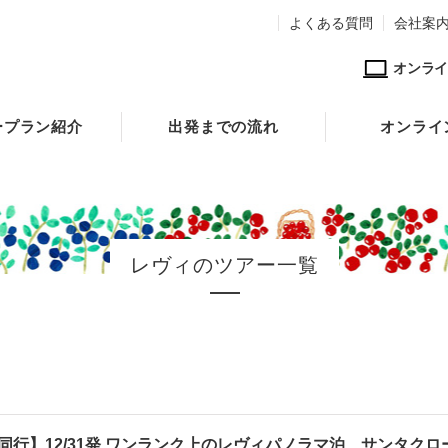
よくある質問
会社案
オンライ
ープラン紹介
出発までの流れ
オンライ
レヴィのツアー一覧
同行】12/31発 ワンランク上のレヴィパノラマ泊 サンタク