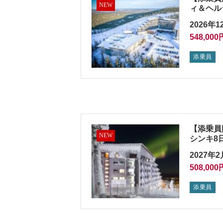
NEW
ィ＆ヘル
2026年1
548,000
添乗員
【添乗員
NEW
シンキ8
2027年2
508,00
添乗員