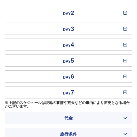
2
DAY
3
DAY
4
DAY
5
DAY
6
DAY
7
DAY
※上記のスケジュールは現地の事情や荒天などの事由により変更となる場合
がございます。
代金
旅行条件