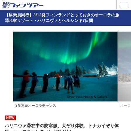
【添乗員同行】3/12発フィンランドとっておきのオーロラの旅
隠れ家リゾート・ハリニヴァとヘルシンキ7日間
3夜連続オーロラチャンス
オーロ
NEW
ハリニヴァ滞在中の防寒服、犬ぞり体験、トナカイぞり体