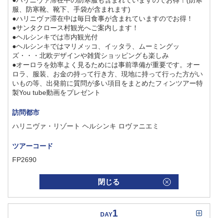
●ハリニヴァ滞在中の防寒服も含まれていますのでお得！(防寒
服、防寒靴、靴下、手袋が含まれます)
●ハリニヴァ滞在中は毎日食事が含まれていますのでお得！
●サンタクロース村観光へご案内します！
●ヘルシンキでは市内観光付
●ヘルシンキではマリメッコ、イッタラ、ムーミングッ
ズ・・・北欧デザインや雑貨ショッピングも楽しみ
●オーロラを効率よく見るためには事前準備が重要です。オー
ロラ、服装、お金の持って行き方、現地に持って行った方がい
いもの等、出発前に質問が多い項目をまとめたフィンツアー特
製You tube動画をプレゼント
訪問都市
ハリニヴァ・リゾート ヘルシンキ ロヴァニエミ
ツアーコード
FP2690
閉じる
1
DAY