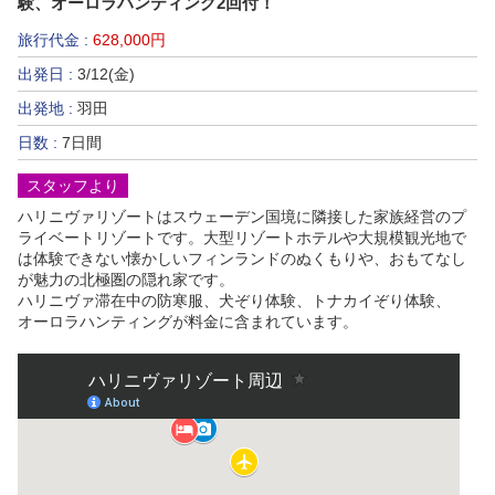
験、オーロラハンティング2回付！
旅行代金 :
628,000円
出発日 :
3/12(金)
出発地 :
羽田
日数 :
7日間
スタッフより
ハリニヴァリゾートはスウェーデン国境に隣接した家族経営のプ
ライベートリゾートです。大型リゾートホテルや大規模観光地で
は体験できない懐かしいフィンランドのぬくもりや、おもてなし
が魅力の北極圏の隠れ家です。
ハリニヴァ滞在中の防寒服、犬ぞり体験、トナカイぞり体験、
オーロラハンティングが料金に含まれています。