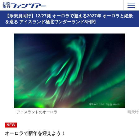
【添乗員同行】12/27発 オーロラで迎える2027年 オーロラと絶景
を巡る アイスランド極北ワンダーランド8日間
アイスランドのオーロラ
晴天時
NEW
オーロラで新年を迎えよう！