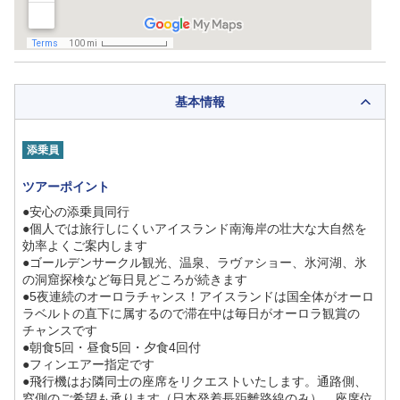
基本情報
添乗員
ツアーポイント
●安心の添乗員同行
●個人では旅行しにくいアイスランド南海岸の壮大な大自然を
効率よくご案内します
●ゴールデンサークル観光、温泉、ラヴァショー、氷河湖、氷
の洞窟探検など毎日見どころが続きます
●5夜連続のオーロラチャンス！アイスランドは国全体がオーロ
ラベルトの直下に属するので滞在中は毎日がオーロラ観賞の
チャンスです
●朝食5回・昼食5回・夕食4回付
●フィンエアー指定です
●飛行機はお隣同士の座席をリクエストいたします。通路側、
窓側のご希望も承ります（日本発着長距離路線のみ）。座席位