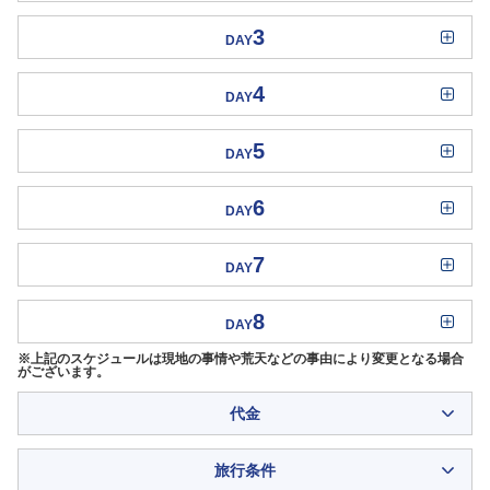
3
DAY
4
DAY
5
DAY
6
DAY
7
DAY
8
DAY
※上記のスケジュールは現地の事情や荒天などの事由により変更となる場合
がございます。
代金
旅行条件