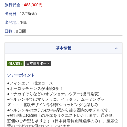
旅行代金 :
488,000円
出発日 :
12/25(金)
出発地 :
羽田
日数 :
8日間
基本情報
個人旅行
日本語サポート
ツアーポイント
●フィンエアー指定コース
●オーロラチャンスが連続3夜！
●トナカイぞりなどのオプショナルツアー(後日発表)
●ヘルシンキではマリメッコ、イッタラ、ムーミングッ
ズ・・・北欧デザインや雑貨ショッピングも楽しみ
●ヘルシンキのホテルは中央駅から徒歩圏内のホテルです。
●飛行機はお隣同士の座席をリクエストいたします。通路側、
窓側のご希望も承ります（日本発着長距離路線のみ）。座席位
置のご指定はお受けいたしかねます。