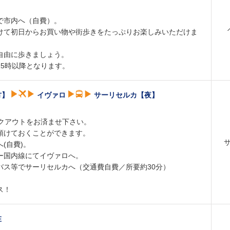
で市内へ（自費）。
けて初日からお買い物や街歩きをたっぷりお楽しみいただけま
自由に歩きましょう。
15時以降となります。
方】
イヴァロ
サーリセルカ【夜】
ックアウトをお済ませ下さい。
預けておくことができます。
(自費)。
ー国内線にてイヴァロへ。
バス等でサーリセルカへ（交通費自費／所要約30分）
ス！
在