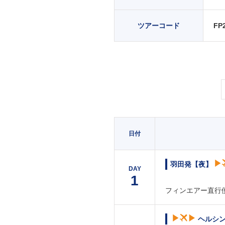
ツアーコード
FP
日付
羽田発【夜】
DAY
1
フィンエアー直行
ヘルシ