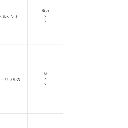
機内
ヘルシンキ
×
×
朝
サーリセルカ
×
×