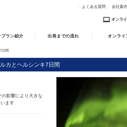
よくある質問
会社案
オンライ
ープラン紹介
出発までの流れ
オンライ
7日間
リセルカとヘルシンキ7日間
その影響により大きな
ています