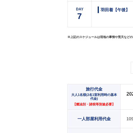
DAY
羽田着【午後】
7
※上記のスケジュールは現地の事情や荒天などの
旅行代金
20
大人1名様(2名1室利用時の基本
代金)
【燃油別・諸税等別途必要】
一人部屋利用代金
10