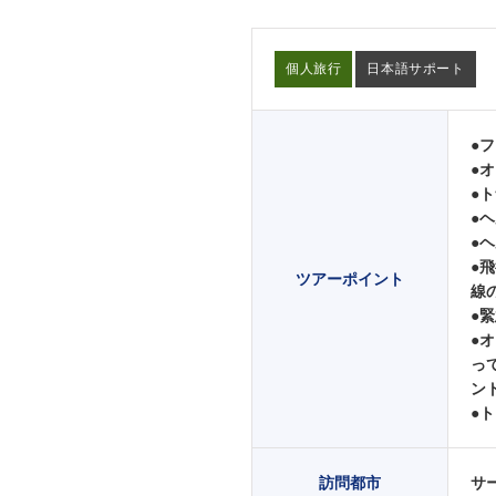
個人旅行
日本語サポート
●
●
●
●
●
●
ツアーポイント
線
●
●
っ
ン
●
訪問都市
サ