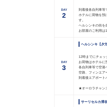
到着後各自列車等
DAY
2
ホテルに荷物を預
す。
ヘルシンキの街を
お部屋のご利用は
ヘルシンキ【夕
12時までにチェ
お荷物はホテルに
DAY
3
各自列車等で空港へ
空路、フィンエア
到着後エアポート
★オーロラチャン
サーリセルカ滞