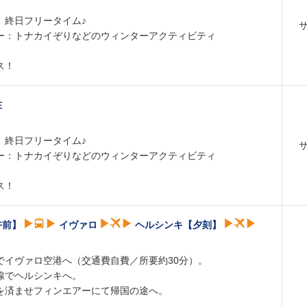
、終日フリータイム♪
ー：トナカイぞりなどのウィンターアクティビティ
ス！
在
、終日フリータイム♪
ー：トナカイぞりなどのウィンターアクティビティ
ス！
午前】
イヴァロ
ヘルシンキ【夕刻】
でイヴァロ空港へ（交通費自費／所要約30分）。
線でヘルシンキへ。
を済ませフィンエアーにて帰国の途へ。