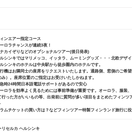
フィンエアー指定コース
オーロラチャンスが連続3夜！
トナカイぞりなどのオプショナルツアー(後日発表)
ヘルシンキではマリメッコ、イッタラ、ムーミングッズ・・・北欧デザ
ヘルシンキのホテルは中央駅から徒歩圏内のホテルです。
飛行機はお隣同士の座席をリクエストいたします。通路側、窓側のご希
のみ）。座席位置のご指定はお受けいたしかねます。
緊急時24時間日本語電話サポートがあるので安心
オーロラを効率よく見るためには事前準備が重要です。オーロラ、服装
て行った方がいいもの等、出発前に質問が多い項目をまとめたフィンツアー特
ト
トラムチケットの買い方は？などフィンツアー特製フィンランド旅行に
ーリセルカ ヘルシンキ