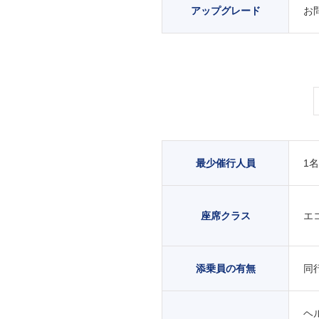
アップグレード
お
最少催行人員
1
座席クラス
エ
添乗員の有無
同
ヘ