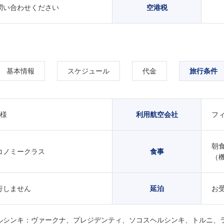
問い合わせください
空港税
基本情報
スケジュール
代金
旅行条件
名様
利用航空会社
フ
朝食
コノミークラス
食事
（
行しません
延泊
お
ルシンキ：ヴァークナ、プレジデンティ、ソコスヘルシンキ、トルニ、