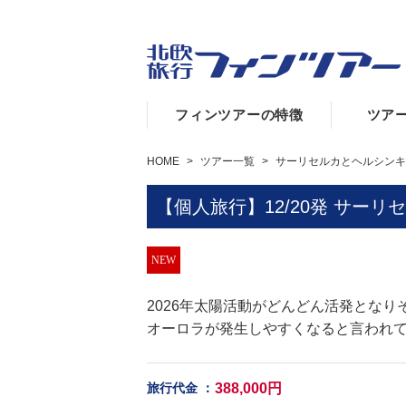
フィンツアーの特徴
ツア
HOME
>
ツアー一覧
>
サーリセルカとヘルシンキ
【個人旅行】12/20発 サー
NEW
2026年太陽活動がどんどん活発となり
オーロラが発生しやすくなると言われ
388,000円
旅行代金
：