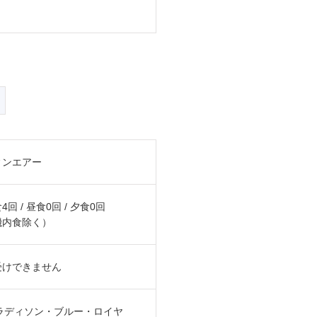
ィンエアー
4回 / 昼食0回 / 夕食0回
機内食除く）
受けできません
ラディソン・ブルー・ロイヤ