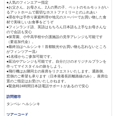
●人気のフィンエアー指定
●お父さん、お母さん、2人の男の子、ペットのモルモットがい
るアットホームで親切なホストファミリーとのふれあい
●滞在中は手作り家庭料理や地元のスーパーでお買い物した食
材で美味しいお食事をどうぞ
●フィンランド語、英語はもちろん日本語も上手なお母さんな
ので会話も安心
●保育園、小中高学校や介護施設の見学アレンジも可能です
（要追加代金）。
●最終泊はヘルシンキ！首都観光やお買い物も忘れないところ
がフィンツアー流♪
●1名様からご参加可能です。
●延泊やアレンジも可能です。自分だけのオリジナルプランを
作ってマイスタイルの旅をしよう。
●飛行機はお隣同士の座席をリクエストいたします。通路側、
窓側のご希望も承ります（日本発着長距離路線のみ）。座席位
置のご指定はお受けいたしかねます。
●緊急時24時間日本語電話サポートがあるので安心
訪問都市
タンペレ ヘルシンキ
ツアーコード