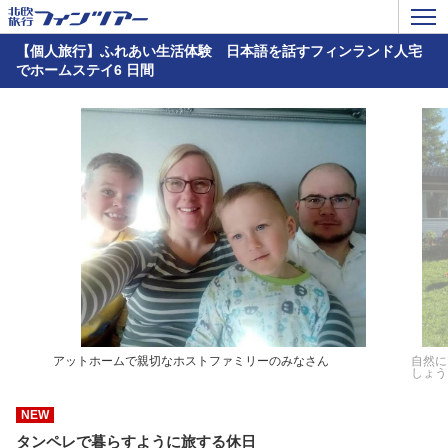
【個人旅行】ふれあい生活体験 日本語を話すフィンランド人宅
でホームステイ6 日間
アットホームで親切なホストファミリーのみなさん
自然に
しょう
NEW
タンペレで暮らすように旅する休日