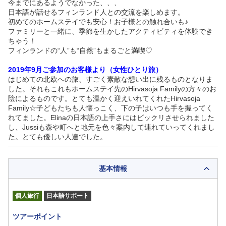
今までにあるようでなかった、、、
日本語が話せるフィンランド人との交流を楽しめます。
初めてのホームステイでも安心！お子様との触れ合いも♪
ファミリーと一緒に、季節を生かしたアクティビティを体験でき
ちゃう！
フィンランドの“人”も“自然”もまるごと満喫♡
2019年9月ご参加のお客様より（女性ひとり旅）
はじめての北欧への旅、すごく素敵な想い出に残るものとなりま
した。それもこれもホームステイ先のHirvasoja Familyの方々のお
陰によるものです。とても温かく迎えいれてくれたHirvasoja
Family☆子どもたちも人懐っこく、下の子はいつも手を握ってく
れてました。Elinaの日本語の上手さにはビックリさせられました
し、Jussiも森や町へと地元を色々案内して連れていってくれまし
た。とても優しい人達でした。
基本情報
個人旅行
日本語サポート
ツアーポイント