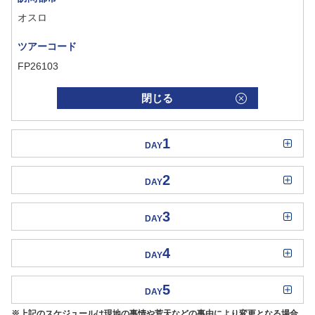
オスロ
ツアーコード
FP26103
閉じる
1
DAY
2
DAY
3
DAY
4
DAY
5
DAY
※上記のスケジュールは現地の事情や荒天などの事由により変更となる場合