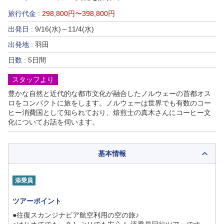
旅行代金 :
298,800円〜398,800円
出発日 :
9/16(水)～11/4(水)
出発地 :
羽田
日数 :
5日間
スタッフより
豊かな自然と近代的な都市文化が融合したノルウェーの首都オス
ロをコンパクトに旅をします。ノルウェーは世界でも有数のコー
ヒー消費国として知られており、焙煎士の真木さんにコーヒー文
化についてお話を伺います。
基本情報
添乗員
ツアーポイント
●往復スカンジナビア航空利用の空の旅♪