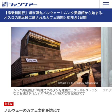
【添乗員同行】週末弾丸ノルウェー！ムンク美術館から始まる、
オスロの地元民に愛されるカフェ訪問と街歩き5日間
ムンク美術館は13階建てのモダンな建物にカフェやレストラン
フログ
なども併設されたオスロの新しい巨大な複合施設です
NEW
ノルウェーのカフェ文化を訪ねて