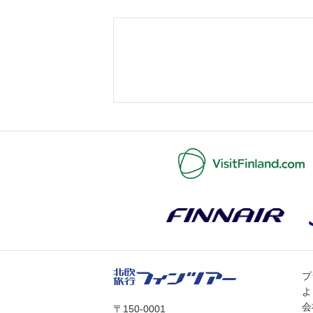
プ
よ
会
〒150-0001