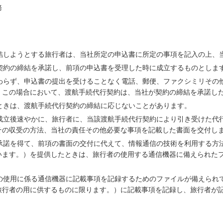
務
締結しようとする旅行者は、当社所定の申込書に所定の事項を記入の上、
が契約の締結を承諾し、前項の申込書を受理した時に成立するものとしま
かわらず、申込書の提出を受けることなく電話、郵便、ファクシミリその
。この場合において、渡航手続代行契約は、当社が契約の締結を承諾し
るときは、渡航手続代行契約の締結に応じないことがあります。
の成立後速やかに、旅行者に、当該渡航手続代行契約により引き受けた代
その収受の方法、当社の責任その他必要な事項を記載した書面を交付し
の承諾を得て、前項の書面の交付に代えて、情報通信の技術を利用する方
います。）を提供したときは、旅行者の使用する通信機器に備えられた
者の使用に係る通信機器に記載事項を記録するためのファイルが備えられ
旅行者の用に供するものに限ります。）に記載事項を記録し、旅行者が