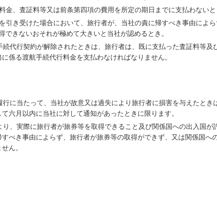
行料金、査証料等又は前条第四項の費用を所定の期日までに支払わないと
務を引き受けた場合において、旅行者が、当社の責に帰すべき事由によら
得できないおそれが極めて大きいと当社が認めるとき。
航手続代行契約が解除されたときは、旅行者は、既に支払った査証料等及
務に係る渡航手続代行料金を支払わなければなりません。
の履行に当たって、当社が故意又は過失により旅行者に損害を与えたとき
して六月以内に当社に対して通知があったときに限ります。
により、実際に旅行者が旅券等を取得できること及び関係国への出入国が
帰すべき事由によらず、旅行者が旅券等の取得ができず、又は関係国へ
ません。