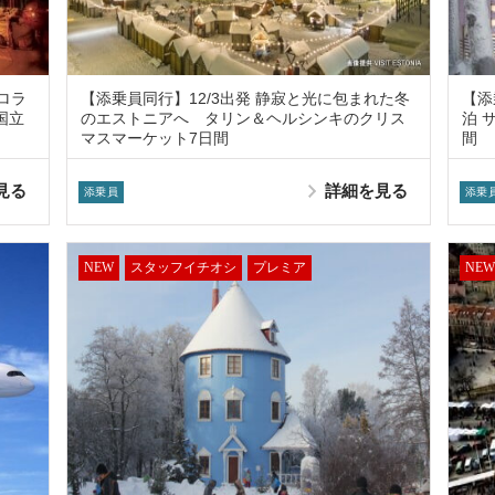
ロラ
【添乗員同行】12/3出発 静寂と光に包まれた冬
【添
国立
のエストニアへ タリン＆ヘルシンキのクリス
泊 
マスマーケット7日間
間
見る
詳細を見る
添乗員
添乗
NEW
スタッフイチオシ
プレミア
NEW