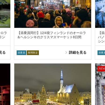
ーロラ
【添乗員同行】12/4発フィンランドのオーロラ
【添
ラン
＆ヘルシンキのクリスマスマーケット8日間
パノ
シン
見る
詳細を見る
添乗員
期間限定
添乗
NEW