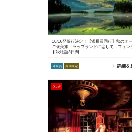
10/16発催行決定！【添乗員同行】秋のオ
ご褒美旅 ラップランドに恋して フィン
ド秋物語8日間
詳細を
添乗員
期間限定
NEW