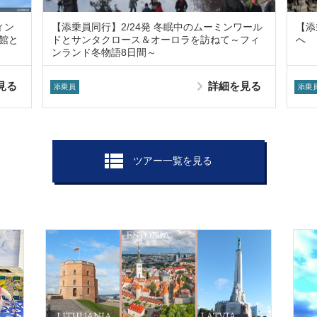
ィン
【添乗員同行】2/24発 冬眠中のムーミンワール
【添
館と
ドとサンタクロース＆オーロラを訪ねて～フィ
へ 
ンランド冬物語8日間～
見る
詳細を見る
添乗員
添乗
ツアー一覧を見る